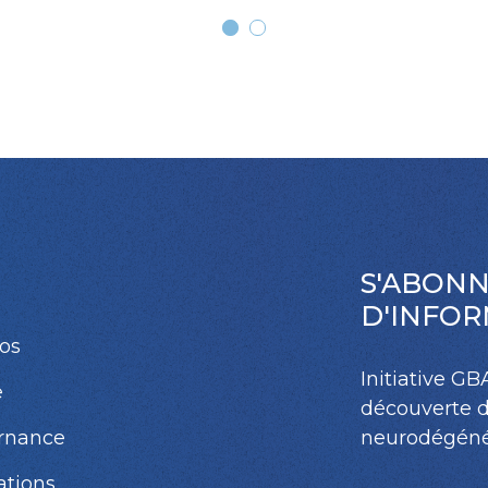
S'ABONN
D'INFO
os
Initiative GB
e
découverte 
rnance
neurodégénér
ations