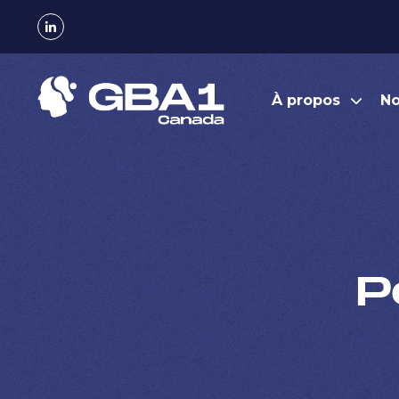
À propos
No
P