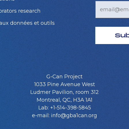
orators research
aux données et outils
Su
G-Can Project
1033 Pine Avenue West
Ludmer Pavilion, room 312
Montreal, QC, H3A 1A1
Lab: +1-514-398-5845
e-mail: info@gba1can.org