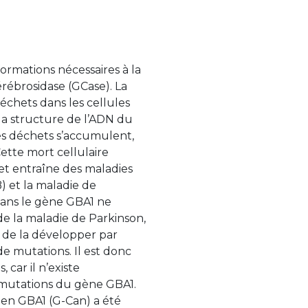
formations nécessaires à la
rébrosidase (GCase). La
échets dans les cellules
 la structure de l’ADN du
s déchets s’accumulent,
Cette mort cellulaire
et entraîne des maladies
) et la maladie de
dans le gène GBA1 ne
de la maladie de Parkinson,
e de la développer par
e mutations. Il est donc
 car il n’existe
 mutations du gène GBA1.
ien GBA1 (G-Can) a été